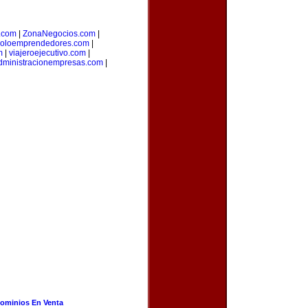
o.com
|
ZonaNegocios.com
|
oloemprendedores.com
|
m
|
viajeroejecutivo.com
|
dministracionempresas.com
|
ominios En Venta