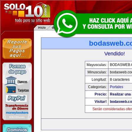
bodasweb.c
Vendido!
Mayusculas:
BODASWEB.
Minusculas:
bodasweb.c
Longitud:
8 caracteres
Categorias:
Portales
Precio:
Realizar una 
Visitar!
bodasweb.c
Serán consideradas ofer