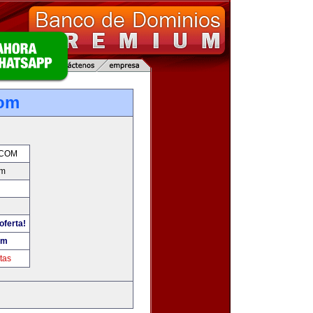
om
COM
om
oferta!
om
tas