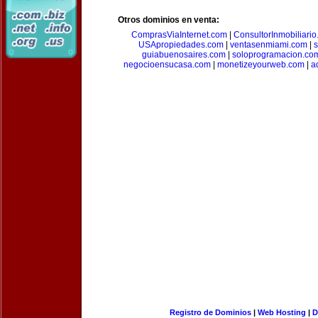
Otros dominios en venta:
ComprasViaInternet.com
|
ConsultorInmobiliari
USApropiedades.com
|
ventasenmiami.com
|
s
guiabuenosaires.com
|
soloprogramacion.co
negocioensucasa.com
|
monetizeyourweb.com
|
a
Registro de Dominios
|
Web Hosting
|
D