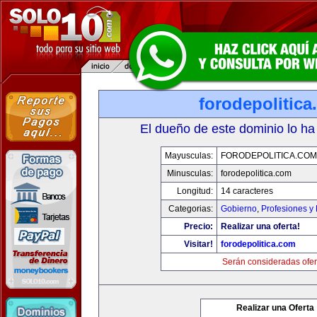
forodepolitic
El dueño de este dominio lo ha
Mayusculas:
FORODEPOLITICA.COM
Minusculas:
forodepolitica.com
Longitud:
14 caracteres
Categorias:
Gobierno
,
Profesiones y
Precio:
Realizar una oferta!
Visitar!
forodepolitica.com
Serán consideradas ofer
Realizar una Oferta