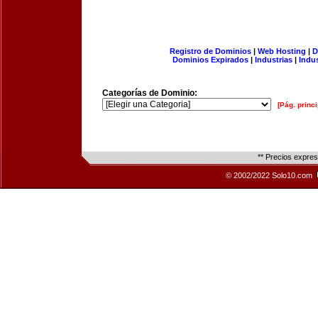
Registro de Dominios
|
Web Hosting
|
D
Dominios Expirados
|
Industrias
|
Indu
Categorías de Dominio:
[Pág. princi
** Precios expre
© 2002/2022 Solo10.com