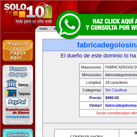
fabricadegolosi
El dueño de este dominio lo ha
Mayusculas:
FABRICADEGOLO
Minusculas:
fabricadegolosina
Longitud:
18 caracteres
Categorias:
Sin Clasificar
Precio:
$890.00
Visitar!
fabricadegolosin
Serán consideradas ofer
R