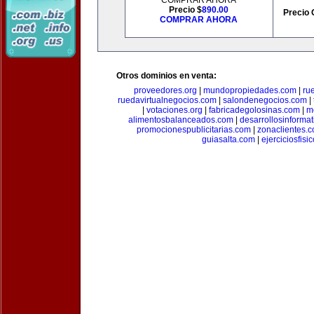
COMPRAR AHORA
Precio $
890.00
Precio 
COMPRAR AHORA
Otros dominios en venta:
proveedores.org
|
mundopropiedades.com
|
ru
ruedavirtualnegocios.com
|
salondenegocios.com
|
|
votaciones.org
|
fabricadegolosinas.com
|
m
alimentosbalanceados.com
|
desarrollosinforma
promocionespublicitarias.com
|
zonaclientes.
guiasalta.com
|
ejerciciosfisi