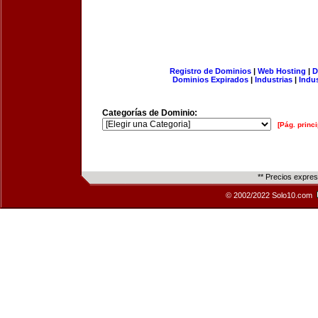
Registro de Dominios
|
Web Hosting
|
D
Dominios Expirados
|
Industrias
|
Indu
Categorías de Dominio:
[Pág. princi
** Precios expre
© 2002/2022 Solo10.com