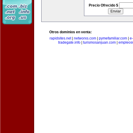
Precio Ofrecido $
Otros dominios en venta:
rapidsites.net
|
networxs.com
|
pymefamiliar.com
|
e
tradegate.info
|
turismosanjuan.com
|
empleos