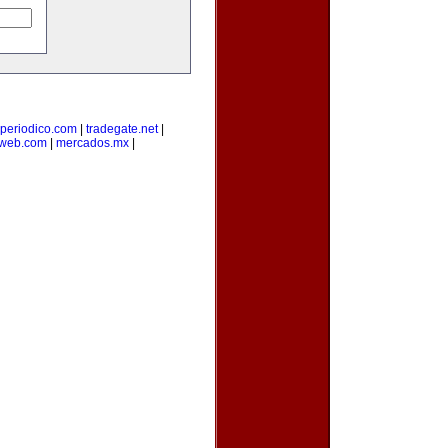
-periodico.com
|
tradegate.net
|
web.com
|
mercados.mx
|