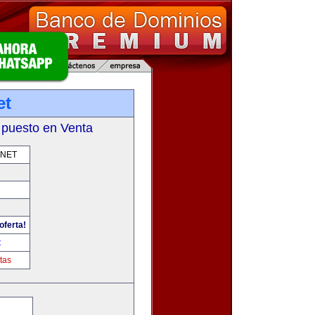
et
 puesto en Venta
.NET
oferta!
t
tas