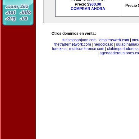
COMPRAR AHORA
Precio $
900.00
Precio 
COMPRAR AHORA
Otros dominios en venta:
turismosanjuan.com
|
empleosweb.com
|
mer
thetradernetwork.com
|
negocios.io
|
guiapinamar
fonox.es
|
multiconference.com
|
clubimportadores.
|
agendadereuniones.c