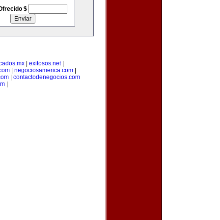
Ofrecido $
cados.mx
|
exitosos.net
|
.com
|
negociosamerica.com
|
com
|
contactodenegocios.com
om
|