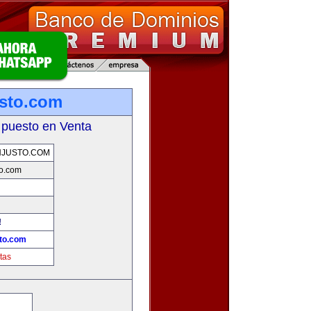
sto.com
 puesto en Venta
NJUSTO.COM
o.com
!
to.com
tas