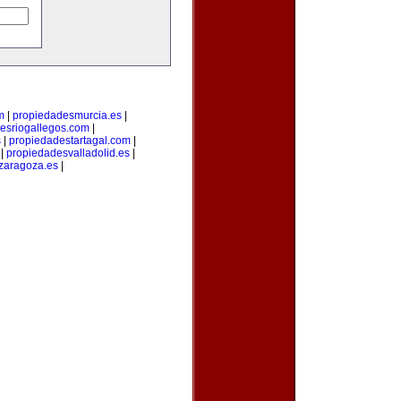
m
|
propiedadesmurcia.es
|
esriogallegos.com
|
s
|
propiedadestartagal.com
|
|
propiedadesvalladolid.es
|
zaragoza.es
|