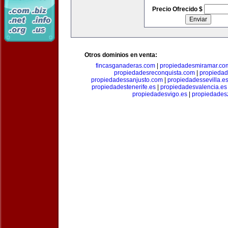
Precio Ofrecido $
Otros dominios en venta:
fincasganaderas.com
|
propiedadesmiramar.co
propiedadesreconquista.com
|
propiedad
propiedadessanjusto.com
|
propiedadessevilla.e
propiedadestenerife.es
|
propiedadesvalencia.es
propiedadesvigo.es
|
propiedades