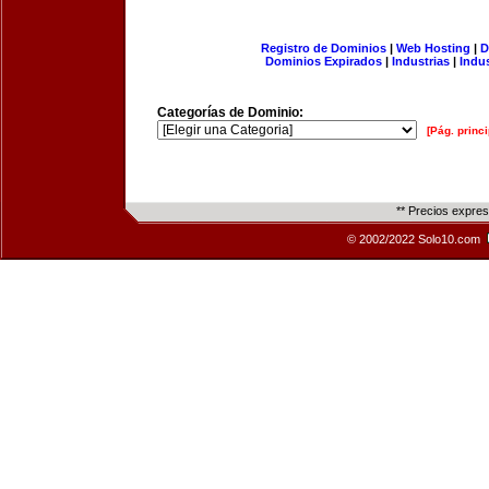
Registro de Dominios
|
Web Hosting
|
D
Dominios Expirados
|
Industrias
|
Indu
Categorías de Dominio:
[Pág. princi
** Precios expre
© 2002/2022 Solo10.com