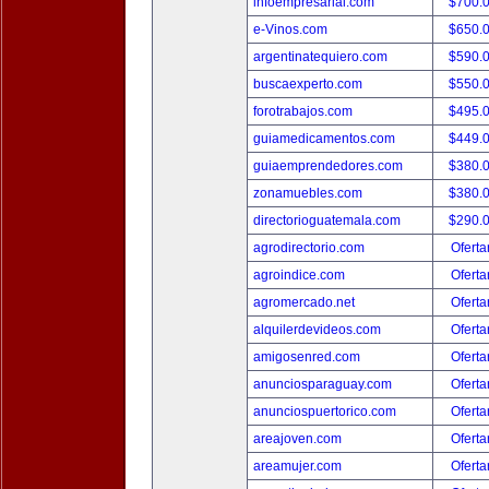
infoempresarial.com
$700.
e-Vinos.com
$650.
argentinatequiero.com
$590.
buscaexperto.com
$550.
forotrabajos.com
$495.
guiamedicamentos.com
$449.
guiaemprendedores.com
$380.
zonamuebles.com
$380.
directorioguatemala.com
$290.
agrodirectorio.com
Oferta
agroindice.com
Oferta
agromercado.net
Oferta
alquilerdevideos.com
Oferta
amigosenred.com
Oferta
anunciosparaguay.com
Oferta
anunciospuertorico.com
Oferta
areajoven.com
Oferta
areamujer.com
Oferta