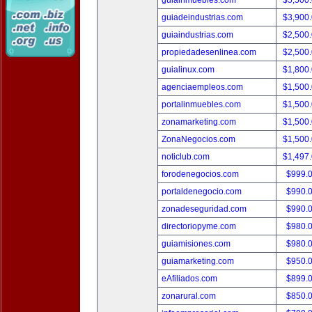
guiainmuebles.com
$5,500
guiadeindustrias.com
$3,900
guiaindustrias.com
$2,500
propiedadesenlinea.com
$2,500
guialinux.com
$1,800
agenciaempleos.com
$1,500
portalinmuebles.com
$1,500
zonamarketing.com
$1,500
ZonaNegocios.com
$1,500
noticlub.com
$1,497
forodenegocios.com
$999.
portaldenegocio.com
$990.
zonadeseguridad.com
$990.
directoriopyme.com
$980.
guiamisiones.com
$980.
guiamarketing.com
$950.
eAfiliados.com
$899.
zonarural.com
$850.