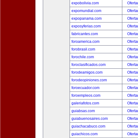
expobolivia.com
Oferta
expomundial.com
Oferta
expopanama.com
Oferta
exposyferias.com
Oferta
fabricantes.com
Oferta
foroamerica.com
Oferta
forobrasil.com
Oferta
forochile.com
Oferta
foroclasificados.com
Oferta
forodeamigos.com
Oferta
forodeopiniones.com
Oferta
foroecuador.com
Oferta
foroempleos.com
Oferta
galeriafotos.com
Oferta
guiabsas.com
Oferta
guiabuenosaires.com
Oferta
guiachacabuco.com
Oferta
guiachicos.com
Oferta