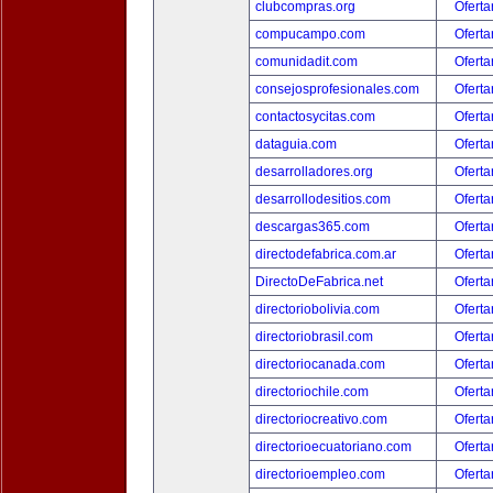
clubcompras.org
Oferta
compucampo.com
Oferta
comunidadit.com
Oferta
consejosprofesionales.com
Oferta
contactosycitas.com
Oferta
dataguia.com
Oferta
desarrolladores.org
Oferta
desarrollodesitios.com
Oferta
descargas365.com
Oferta
directodefabrica.com.ar
Oferta
DirectoDeFabrica.net
Oferta
directoriobolivia.com
Oferta
directoriobrasil.com
Oferta
directoriocanada.com
Oferta
directoriochile.com
Oferta
directoriocreativo.com
Oferta
directorioecuatoriano.com
Oferta
directorioempleo.com
Oferta