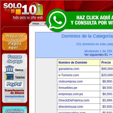
Dominios de la Categoría
231 dominios en esta categ
Mostrando 1 de 150
Ver siguientes 81 >>
Nombre de Dominio
Precio
ganaderia.com
$95,000
e-Turismo.com
$20,000
clubcompras.com
$8,900
Inmuebles.pe
$8,500
empresas.com.pa
$6,500
DirectoDeFabrica.com
$5,999
directoriousa.com
$5,500