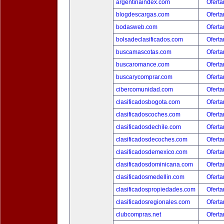
argentinaindex.com
Oferta
blogdescargas.com
Oferta
bodasweb.com
Oferta
bolsadeclasificados.com
Oferta
buscamascotas.com
Oferta
buscaromance.com
Oferta
buscarycomprar.com
Oferta
cibercomunidad.com
Oferta
clasificadosbogota.com
Oferta
clasificadoscoches.com
Oferta
clasificadosdechile.com
Oferta
clasificadosdecoches.com
Oferta
clasificadosdemexico.com
Oferta
clasificadosdominicana.com
Oferta
clasificadosmedellin.com
Oferta
clasificadospropiedades.com
Oferta
clasificadosregionales.com
Oferta
clubcompras.net
Oferta