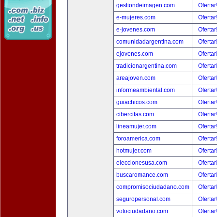
gestiondeimagen.com
Ofertar
e-mujeres.com
Ofertar
e-jovenes.com
Ofertar
comunidadargentina.com
Ofertar
ejovenes.com
Ofertar
tradicionargentina.com
Ofertar
areajoven.com
Ofertar
informeambiental.com
Ofertar
guiachicos.com
Ofertar
cibercitas.com
Ofertar
lineamujer.com
Ofertar
foroamerica.com
Ofertar
hotmujer.com
Ofertar
eleccionesusa.com
Ofertar
buscaromance.com
Ofertar
compromisociudadano.com
Ofertar
seguropersonal.com
Ofertar
votociudadano.com
Ofertar